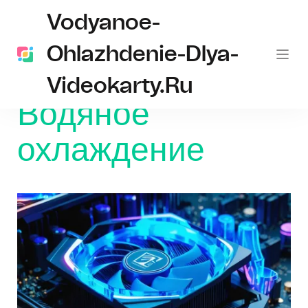
Vodyanoe-
Ohlazhdenie-Dlya-
Videokarty.ru
Главная
Водяное охлаждение
Водяное
охлаждение