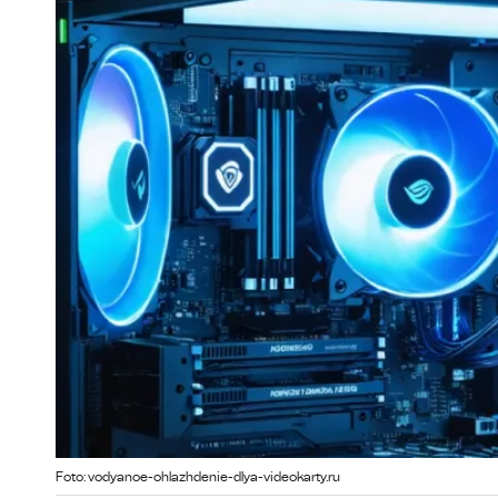
Foto: vodyanoe-ohlazhdenie-dlya-videokarty.ru