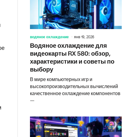
и
водяное охлаждение
янв 19, 2026
Водяное охлаждение для
ое
видеокарты RX 580: обзор,
характеристики и советы по
и
выбору
В мире компьютерных игр и
высокопроизводительных вычислений
качественное охлаждение компонентов
—
м