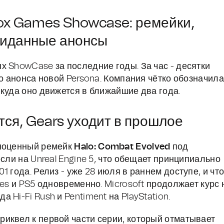
box Games Showcase: ремейки,
жиданные анонсы
х ShowCase за последние годы. За час - десятки
о анонса новой Persona. Компания чётко обозначила
куда оно движется в ближайшие два года.
тся, Gears уходит в прошлое
лноценный ремейк
Halo: Combat Evolved
под
сли на Unreal Engine 5, что обещает принципиально
 года. Релиз - уже 28 июля в раннем доступе, и чт
ies и PS5 одновременно. Microsoft продолжает курс 
Hi-Fi Rush и Pentiment на PlayStation.
Приквел к первой части серии, который отматывает