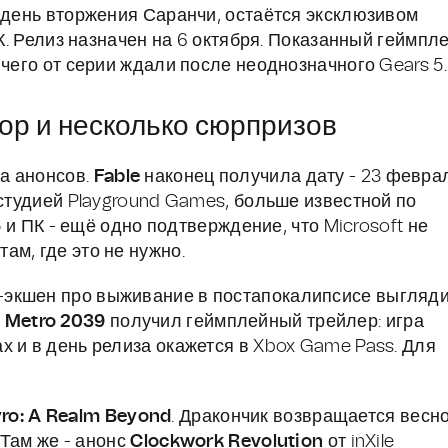
й день вторжения Саранчи, остаётся эксклюзивом
ПК. Релиз назначен на 6 октября. Показанный геймпл
 чего от серии ждали после неоднозначного Gears 5.
рор и несколько сюрпризов
а анонсов.
Fable
наконец получила дату - 23 февра
 студией Playground Games, больше известной по
5 и ПК - ещё одно подтверждение, что Microsoft не
м, где это не нужно.
-экшен про выживание в постапокалипсисе выгляд
.
Metro 2039
получил геймплейный трейлер: игра
х и в день релиза окажется в Xbox Game Pass. Для
ro: A Realm Beyond
. Дракончик возвращается весн
 Там же - анонс
Clockwork Revolution
от inXile