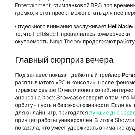
Entertainment, стимпанковой RPG про временн
громко, и этот проект может стать для неё пе
Отдельного внимания заслуживает
Hellblade:
то, что Hellblade II провалилась коммерчески
окупаемость. Ninja Theory продолжают работу
Главный сюрприз вечера
Под занавес показа - дебютный трейлер
Pers
расплывчатого «PC и консоли». После феноме
тиражом свыше 10 миллионов копий, интерес 
анонса на Xbox Showcase говорит о том, что M
орбиту - пусть и без эксклюзивности. Если 
для онлайн-игр, пригодятся
лучшие днс серве
принцип работы универсален. В итоге Showca
показала, что умеет удерживать внимание ауд