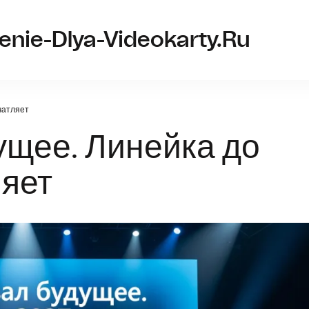
nie-Dlya-Videokarty.ru
чатляет
ущее. Линейка до
ляет