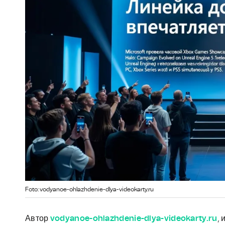
Foto: vodyanoe-ohlazhdenie-dlya-videokarty.ru
Автор
vodyanoe-ohlazhdenie-dlya-videokarty.ru
, 