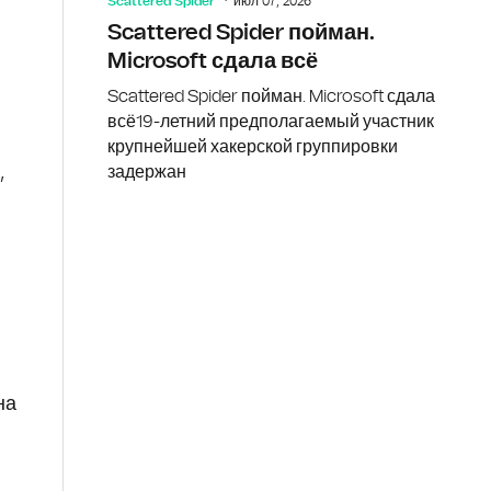
Scattered Spider
июл 07, 2026
Scattered Spider пойман.
Microsoft сдала всё
Scattered Spider пойман. Microsoft сдала
всё19-летний предполагаемый участник
крупнейшей хакерской группировки
задержан
,
о
на