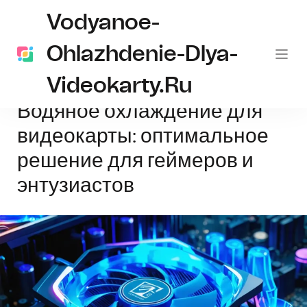
Vodyanoe-
Ohlazhdenie-Dlya-
Videokarty.ru
Главная
водяное охлаждение
Водяное охлаждение для видеокарт
Водяное охлаждение для
видеокарты: оптимальное
решение для геймеров и
энтузиастов