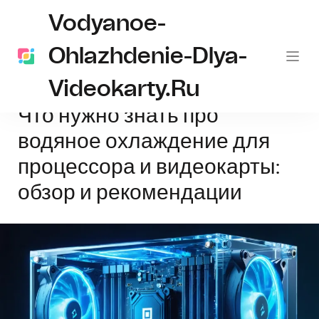
Vodyanoe-
Ohlazhdenie-Dlya-
Videokarty.ru
Главная
водяное охлаждение
Что нужно знать про водяное охлаж
Что нужно знать про
водяное охлаждение для
процессора и видеокарты:
обзор и рекомендации