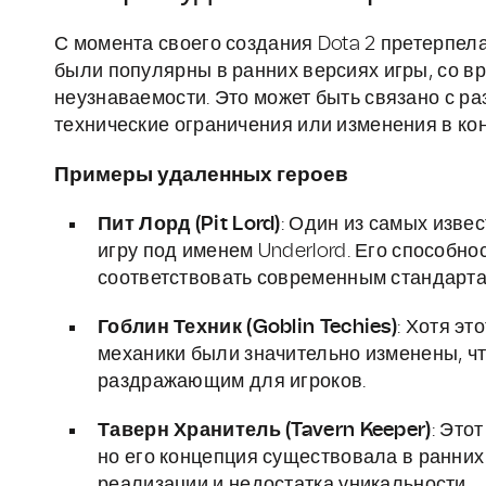
С момента своего создания Dota 2 претерпел
были популярны в ранних версиях игры, со 
неузнаваемости. Это может быть связано с р
технические ограничения или изменения в ко
Примеры удаленных героев
Пит Лорд (Pit Lord)
: Один из самых изве
игру под именем Underlord. Его способн
соответствовать современным стандарта
Гоблин Техник (Goblin Techies)
: Хотя эт
механики были значительно изменены, ч
раздражающим для игроков.
Таверн Хранитель (Tavern Keeper)
: Это
но его концепция существовала в ранних
реализации и недостатка уникальности.