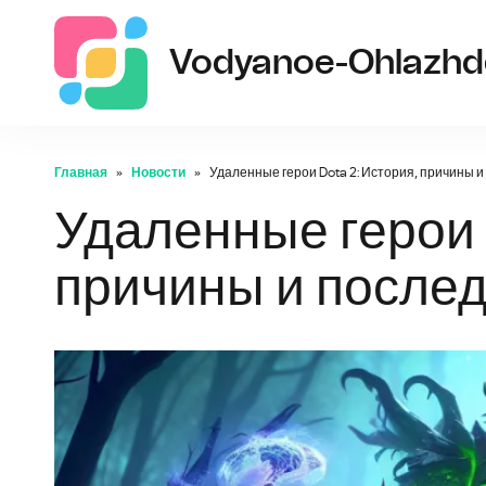
Vodyanoe-Ohlazhde
Главная
Новости
Удаленные герои Dota 2: История, причины 
Удаленные герои 
причины и после