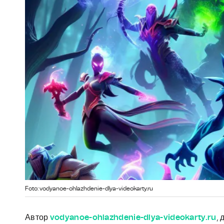
Foto: vodyanoe-ohlazhdenie-dlya-videokarty.ru
Автор
vodyanoe-ohlazhdenie-dlya-videokarty.ru
, 