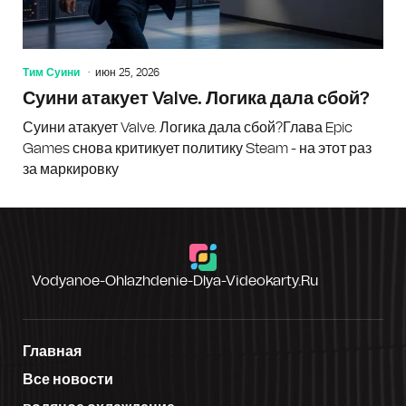
Тим Суини
июн 25, 2026
Суини атакует Valve. Логика дала сбой?
Суини атакует Valve. Логика дала сбой?Глава Epic
Games снова критикует политику Steam - на этот раз
за маркировку
Vodyanoe-Ohlazhdenie-Dlya-Videokarty.ru
Главная
Все новости