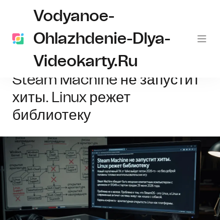
Vodyanoe-
Ohlazhdenie-Dlya-
Videokarty.ru
Главная
Steam Machine
Steam Machine не запустит хиты. Linux ре
Steam Machine не запустит
хиты. Linux режет
библиотеку