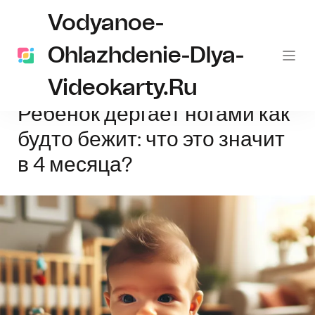
Vodyanoe-
Ohlazhdenie-Dlya-
Videokarty.ru
Главная
Новости
Ребенок дергает ногами как будто бежит: что это 
Ребенок дергает ногами как
будто бежит: что это значит
в 4 месяца?