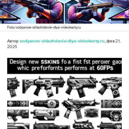
Foto: vodyanoe-ohlazhdenie-dlya-videokarty.ru
Автор
vodyanoe-ohlazhdenie-dlya-videokarty.ru
, фев 21,
2025