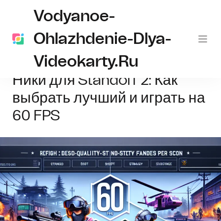
Vodyanoe-
Ohlazhdenie-Dlya-
Videokarty.ru
Главная
Новости
Ники для Standoff 2: Как выбрать лучший и играть
Ники для Standoff 2: Как
выбрать лучший и играть на
60 FPS