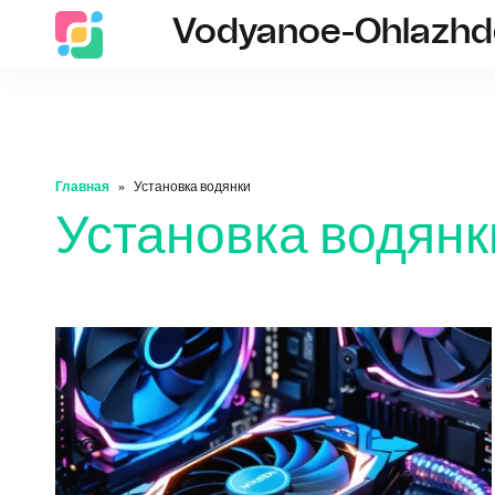
Vodyanoe-Ohlazhde
Главная
Установка водянки
Установка водянк