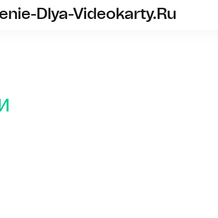
nie-Dlya-Videokarty.ru
vodyanoe-ohlazhdenie-dlya-
и
Что нуж