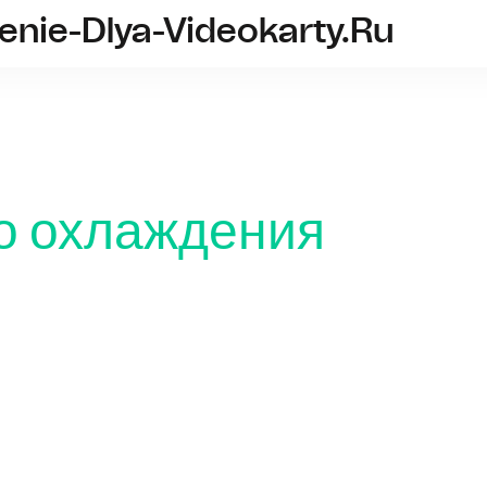
nie-Dlya-Videokarty.ru
vodyanoe-ohlazhdenie-dlya-
о охлаждения
Что нуж