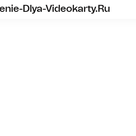
nie-Dlya-Videokarty.ru
vodyanoe-ohlazhdenie-dlya-
Что нуж